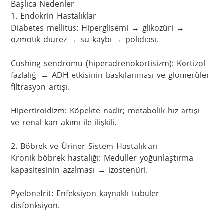
Başlıca Nedenler

1. Endokrin Hastalıklar

Diabetes mellitus: Hiperglisemi → glikozüri → 
ozmotik diürez → su kaybı → polidipsi.

Cushing sendromu (hiperadrenokortisizm): Kortizol 
fazlalığı → ADH etkisinin baskılanması ve glomerüler 
filtrasyon artışı.

Hipertiroidizm: Köpekte nadir; metabolik hız artışı 
ve renal kan akımı ile ilişkili.

2. Böbrek ve Üriner Sistem Hastalıkları

Kronik böbrek hastalığı: Meduller yoğunlaştırma 
kapasitesinin azalması → izostenüri.

Pyelonefrit: Enfeksiyon kaynaklı tubuler 
disfonksiyon.
