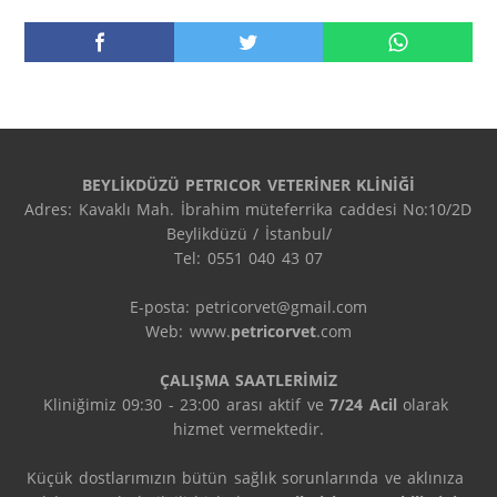
BEYLİKDÜZÜ PETRICOR VETERİNER KLİNİĞİ
Adres: Kavaklı Mah. İbrahim müteferrika caddesi No:10/2D 
Beylikdüzü / İstanbul/

Tel: 0551 040 43 07

E-posta: petricorvet@gmail.com

Web: www.
petricorvet
.com

ÇALIŞMA SAATLERİMİZ
Kliniğimiz 09:30 - 23:00 arası aktif ve 
7/24 Acil
 olarak 
hizmet vermektedir.

Küçük dostlarımızın bütün sağlık sorunlarında ve aklınıza 