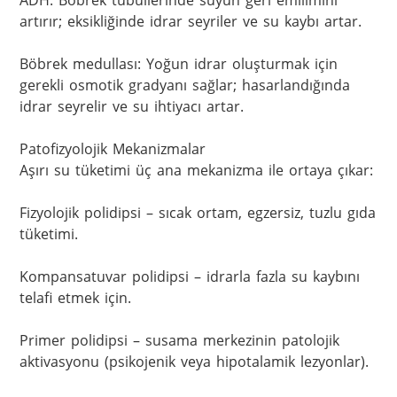
ADH: Böbrek tübüllerinde suyun geri emilimini 
artırır; eksikliğinde idrar seyriler ve su kaybı artar.

Böbrek medullası: Yoğun idrar oluşturmak için 
gerekli osmotik gradyanı sağlar; hasarlandığında 
idrar seyrelir ve su ihtiyacı artar.

Patofizyolojik Mekanizmalar

Aşırı su tüketimi üç ana mekanizma ile ortaya çıkar:

Fizyolojik polidipsi – sıcak ortam, egzersiz, tuzlu gıda 
tüketimi.

Kompansatuvar polidipsi – idrarla fazla su kaybını 
telafi etmek için.

Primer polidipsi – susama merkezinin patolojik 
aktivasyonu (psikojenik veya hipotalamik lezyonlar).
