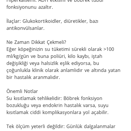
Hiperkalsemi: ADH etkisini ve böbrek tübül 
fonksiyonunu azaltır.

İlaçlar: Glukokortikoidler, diüretikler, bazı 
antikonvülsanlar.

Ne Zaman Dikkat Çekmeli?

Eğer köpeğinizin su tüketimi sürekli olarak >100 
ml/kg/gün ve buna poliüri, kilo kaybı, iştah 
değişikliği veya halsizlik eşlik ediyorsa, bu 
çoğunlukla klinik olarak anlamlıdır ve altında yatan 
bir hastalık aranmalıdır.

Önemli Notlar

Su kısıtlamak tehlikelidir: Böbrek fonksiyon 
bozukluğu veya endokrin hastalık varsa, suyu 
kısıtlamak ciddi komplikasyonlara yol açabilir.

Tek ölçüm yeterli değildir: Günlük dalgalanmalar 