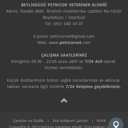
BEYLİKDÜZÜ PETRICOR VETERİNER KLİNİĞİ
Adres: Kavaklı Mah. İbrahim müteferrika caddesi No:10/2D 
Beylikdüzü / İstanbul/

Tel: 0551 040 43 07

E-posta: petricorvet@gmail.com

Web: www.
petricorvet
.com

ÇALIŞMA SAATLERİMİZ
Kliniğimiz 09:30 - 23:00 arası aktif ve 
7/24 Acil
 olarak 
hizmet vermektedir.

Küçük dostlarımızın bütün sağlık sorunlarında ve aklınıza 
takılan sorularla ilgili bizlerle 
7/24 iletişime geçebilirsiniz.
Çerezler ve Gizlilik
|
Site Kullanım Şartları
|
KVKK
|
Copyright © 2023 Petricor Veteriner Kliniği. Tüm Hakları Saklıdır.