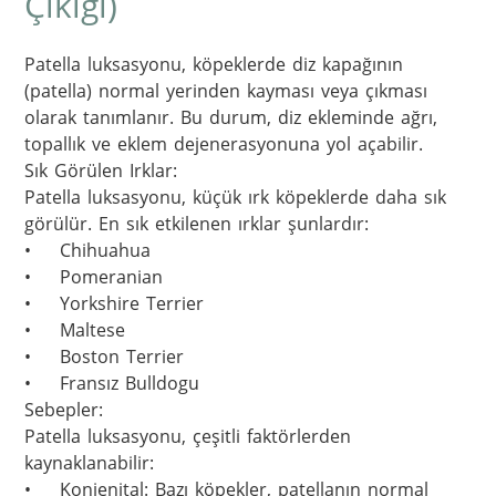
Çıkığı)
Patella luksasyonu, köpeklerde diz kapağının 
(patella) normal yerinden kayması veya çıkması 
olarak tanımlanır. Bu durum, diz ekleminde ağrı, 
topallık ve eklem dejenerasyonuna yol açabilir.

Sık Görülen Irklar:

Patella luksasyonu, küçük ırk köpeklerde daha sık 
görülür. En sık etkilenen ırklar şunlardır:

•	Chihuahua

•	Pomeranian

•	Yorkshire Terrier

•	Maltese

•	Boston Terrier

•	Fransız Bulldogu

Sebepler:

Patella luksasyonu, çeşitli faktörlerden 
kaynaklanabilir:

•	Konjenital: Bazı köpekler, patellanın normal 