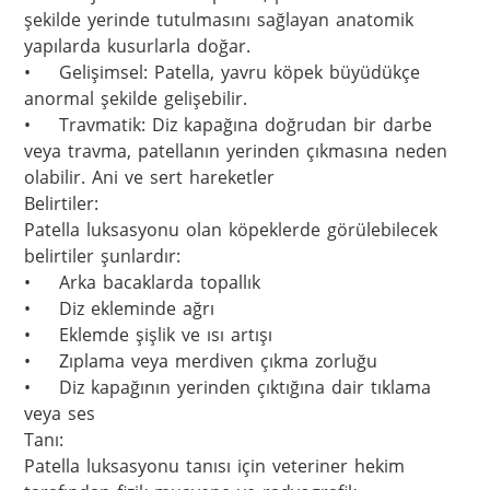
şekilde yerinde tutulmasını sağlayan anatomik 
yapılarda kusurlarla doğar.

•	Gelişimsel: Patella, yavru köpek büyüdükçe 
anormal şekilde gelişebilir.

•	Travmatik: Diz kapağına doğrudan bir darbe 
veya travma, patellanın yerinden çıkmasına neden 
olabilir. Ani ve sert hareketler

Belirtiler:

Patella luksasyonu olan köpeklerde görülebilecek 
belirtiler şunlardır:

•	Arka bacaklarda topallık

•	Diz ekleminde ağrı

•	Eklemde şişlik ve ısı artışı

•	Zıplama veya merdiven çıkma zorluğu

•	Diz kapağının yerinden çıktığına dair tıklama 
veya ses

Tanı:

Patella luksasyonu tanısı için veteriner hekim 