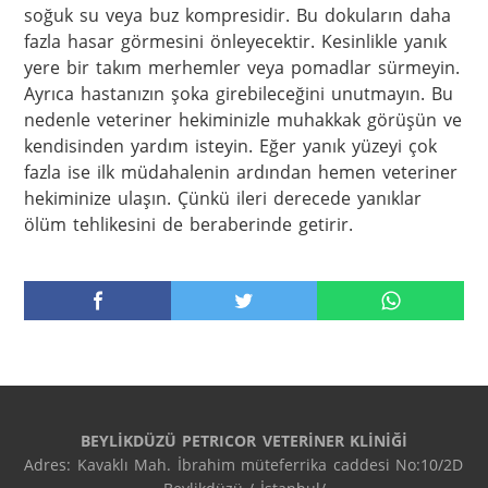
BEYLİKDÜZÜ PETRICOR VETERİNER KLİNİĞİ
Adres: Kavaklı Mah. İbrahim müteferrika caddesi No:10/2D 