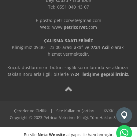
Beylikdüzü / İstanbul/

Tel: 0551 040 43 07

E-posta: petricorvet@gmail.com

Web: www.
petricorvet
.com

ÇALIŞMA SAATLERİMİZ
Kliniğimiz 09:30 - 23:00 arası aktif ve 
7/24 Acil
 olarak 
hizmet vermektedir.

Küçük dostlarımızın bütün sağlık sorunlarında ve aklınıza 
takılan sorularla ilgili bizlerle 
7/24 iletişime geçebilirsiniz.
Çerezler ve Gizlilik
|
Site Kullanım Şartları
|
KVKK
|
Copyright © 2023 Petricor Veteriner Kliniği. Tüm Hakları Saklıdır.
Bu site
Neta Website
altyapısı ile hazırlanmıştır.